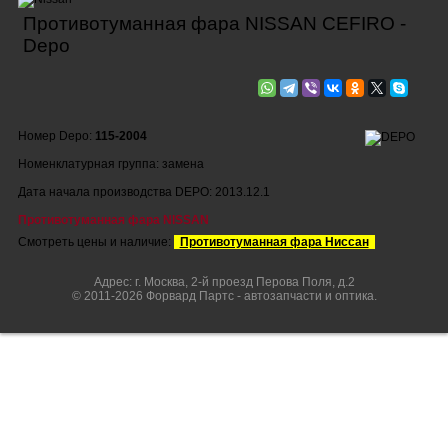
Противотуманная фара NISSAN CEFIRO -
Depo
Номер Depo:
115-2004
Номенклатурная группа: замена
Дата начала производства DEPO: 2013.12.1
Противотуманная фара NISSAN
Смотреть цены и наличие:
Противотуманная фара Ниссан
Адрес: г. Москва, 2-й проезд Перова Поля, д.2
© 2011-2026 Форвард Партс - автозапчасти и оптика.