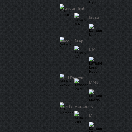
Hyundai
Infiniti
Isuzu
Iveco
Jeep
KIA
Land Rover
Lexus
MAN
Mazda
Mercedes
Mini