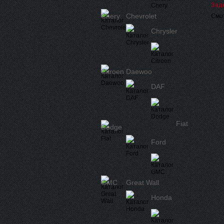
Зад
Chery
Chevrolet
Смот
Chrysler
Citroen
Daewoo
DAF
Fiat
Dodge
Ford
GMC
Great Wall
Honda