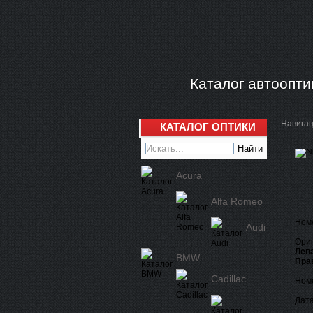
Каталог автоопти
Навига
КАТАЛОГ ОПТИКИ
Acura
Alfa Romeo
Ном
Audi
Ориг
Лева
BMW
Пра
Cadillac
Номе
Дата