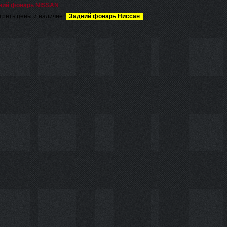
ний фонарь NISSAN
реть цены и наличие:
Задний фонарь Ниссан