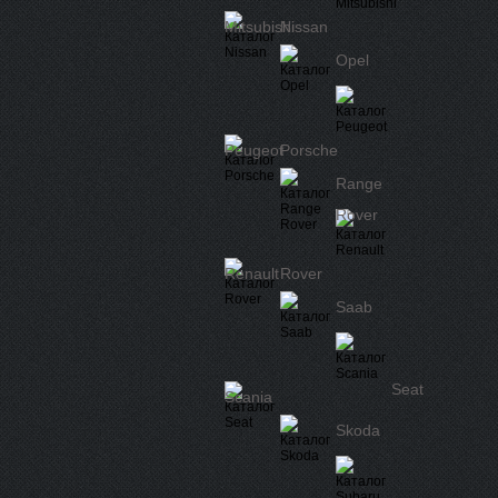
Mitsubishi
Nissan
Opel
Peugeot
Porsche
Range
Rover
Renault
Rover
Saab
Seat
Scania
Skoda