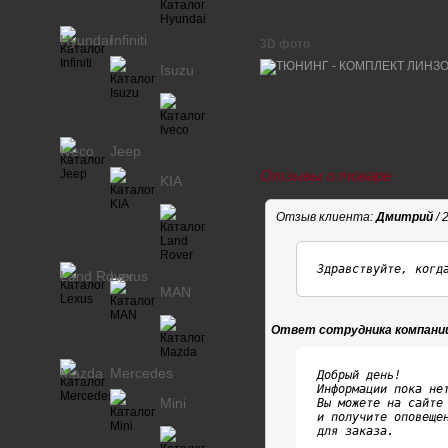
Hyundai
Infiniti
3D фото
Isuzu
Iveco
Jeep
Отзывы о товаре
KIA
Отзыв клиента:
Дмитрий
/ 
Здравствуйте, когд
Land Rover
Lexus
MAN
Ответ сотрудника компани
Mazda
Mercedes
Добрый день!

Информации пока нет
Mini
Вы можете на сайте 
и получите оповещен
для заказа.