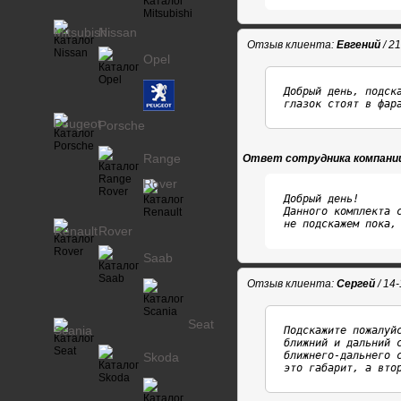
Mitsubishi
Nissan
Отзыв клиента:
Евгений
/ 2
Opel
Добрый день, подск
глазок стоят в фар
Peugeot
Porsche
Range
Ответ сотрудника компани
Rover
Добрый день!

Данного комплекта с
не подскажем пока,
Renault
Rover
Saab
Отзыв клиента:
Сергей
/ 14
Seat
Scania
Подскажите пожалуйс
ближний и дальний с
ближнего-дальнего 
Skoda
это габарит, а вто