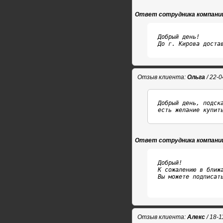
Ответ сотрудника компани
Добрый день!

До г. Кирова доста
Отзыв клиента:
Ольга
/ 22-
Добрый день, подск
есть желание купит
Ответ сотрудника компани
Добрый!

К сожалению в ближа
Вы можете подписат
Отзыв клиента:
Алекс
/ 18-1