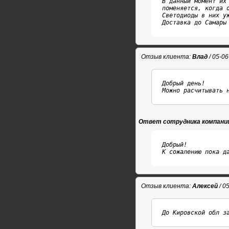
В данный момент их
поменяется, когда о
Светодиоды в них у
Доставка до Самары
Отзыв клиента:
Влад
/ 05-0
Добрый день! 

Можно расчитывать 
Ответ сотрудника компани
Добрый!

К сожалению пока д
Отзыв клиента:
Алексей
/ 0
До Кировской обл з