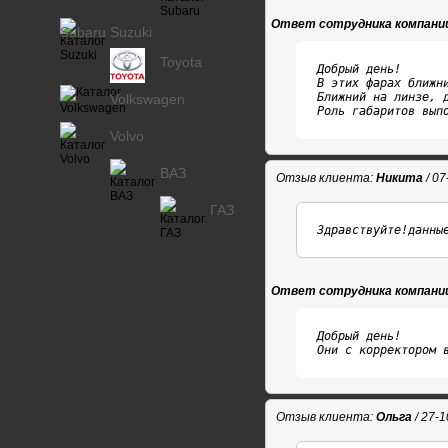
Ответ сотрудника компани
Subaru
Suzuki
Toyota
Добрый день!

В этих фарах ближни
Ближний на линзе, д
Volkswagen
Роль габаритов вып
Volvo
ВАЗ
Отзыв клиента:
Никита
/ 07
ГАЗ
Здравствуйте!данны
Ответ сотрудника компани
Добрый день!

Они с корректором 
Отзыв клиента:
Ольга
/ 27-