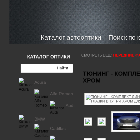
Каталог автооптики
Поиск по 
СМОТРЕТЬ ЕЩЕ:
ПЕРЕДНИЕ ФА
КАТАЛОГ ОПТИКИ
ТЮНИНГ - КОМПЛ
ХРОМ
Acura
Alfa Romeo
Audi
BMW
Cadillac