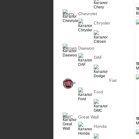
Т
Chery
Chevrolet
В
Chrysler
Citroen
Daewoo
DAF
Т
М
Fiat
Dodge
Ford
GMC
Great Wall
Т
М
Honda