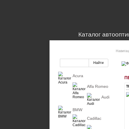
Каталог автоопти
Навига
КАТАЛОГ ОПТИКИ
Acura
П
Alfa Romeo
Т
Audi
BMW
Cadillac