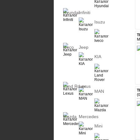
Hyundai
Infiniti
Isuzu
Т
М
Iveco
Jeep
KIA
Land Rover
Lexus
Т
MAN
{
Mazda
Mercedes
Mini